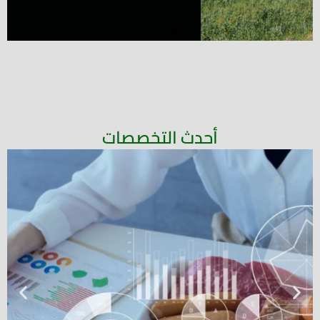
Slide 1 Heading
LOREM IPSUM DOLOR SIT AMET
CONSECTETUR ADIPISCING ELIT DOLOR
أحدث التخصصات
Click Here