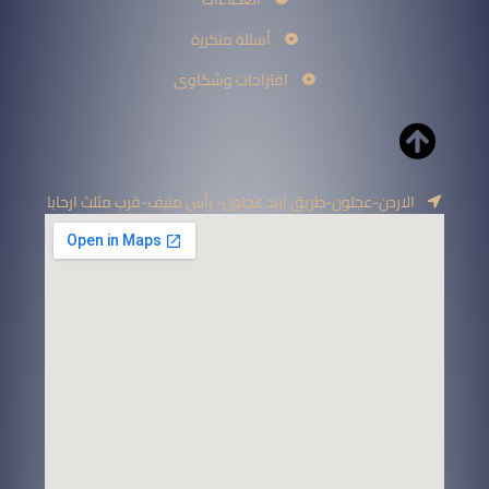
أسئلة متكررة
اقتراحات وشكاوى
الاردن-عجلون-طريق اربد عجلون- رأس منيف-قرب مثلث ارحابا