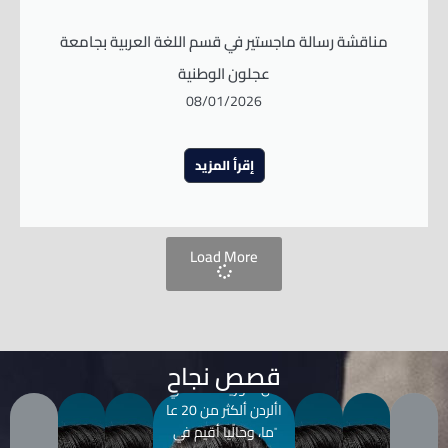
مناقشة رسالة ماجستير في قسم اللغة العربية بجامعة
عجلون الوطنية
08/01/2026
إقرأ المزيد
Load More
إيهاب
قهواتي
سمي إيهاب قهواتي،
قصص نجاح
من سوريا. عشت في
األردن ألكثر من 20 عا
ًما، وحالًيا أقيم في