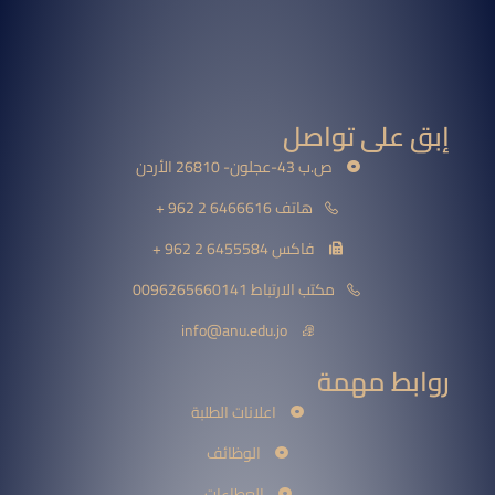
إبق على تواصل
ص.ب 43-عجلون- 26810 الأردن
هاتف 6466616 2 962 +
فاكس 6455584 2 962 +
مكتب الارتباط 0096265660141
info@anu.edu.jo
روابط مهمة
اعلانات الطلبة
الوظائف
العطاءات