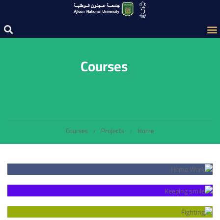
Courses
Courses
Projects
Home