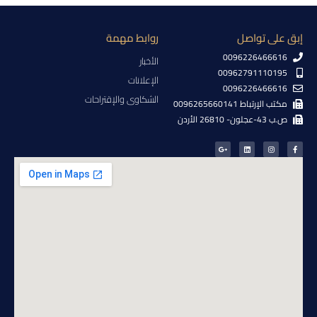
إبق على تواصل
روابط مهمة
0096226466616
الأخبار
00962791110195
الإعلانات
0096226466616
الشكاوى والإقتراحات
مكتب الإرتباط 0096265660141
ص.ب 43-عجلون- 26810 الأردن