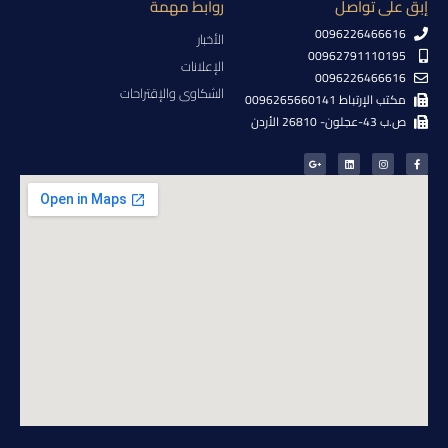
إبق على تواصل
روابط مهمة
0096226466616
الأخبار
00962791110195
الإعلانات
0096226466616
الشكاوى والإقتراحات
مكتب الإرتباط 0096265660141
ص.ب 43-عجلون- 26810 الأردن