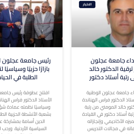
الاخبار
ء جامعة عجلون
رئيس جامعة عجلون ال
ترقية الدكتور خالد
بازارًا حزبيًا وسياسيًا
 رتبة أستاذ دكتور
الطلبة في الحيا
 جامعة عجلون الوطنية
افتتح عطوفة رئيس جامعة
تاذ الدكتور فراس الهناندة
الأستاذ الدكتور فراس الهناندة ا
كتور خالد المومني من رتبة
وسياسيًا نظمته عمادة شؤ
بة أستاذ دكتور في القيادة
بشعبة الأنشطة الحزبية الطل
لتميزه الأكاديمي وإنجازاته
الدين أسامة بمشاركة عد
اته في مجالات التدريس
السياسية الأردنية. ورحب ا