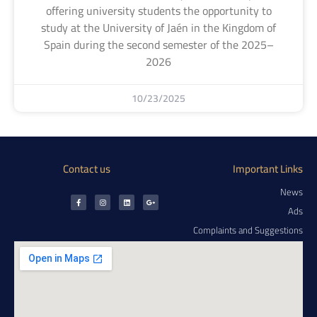
offering university students the opportunity to
study at the University of Jaén in the Kingdom of
Spain during the second semester of the 2025–
2026
10/23/2025
Contact us
Important Links
News
Ads
Complaints and Suggestions