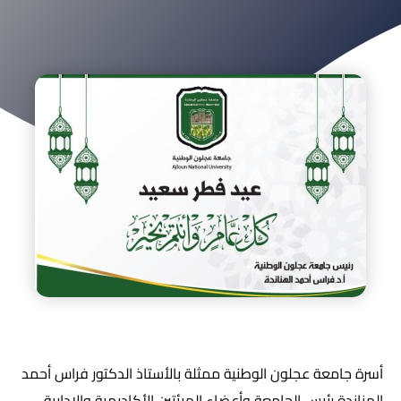
أسرة جامعة عجلون الوطنية ممثلة بالأستاذ الدكتور فراس أحمد
الهناندة رئيس الجامعة وأعضاء الهيئتين الأكاديمية والادارية