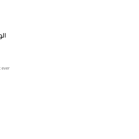
اله
t ever