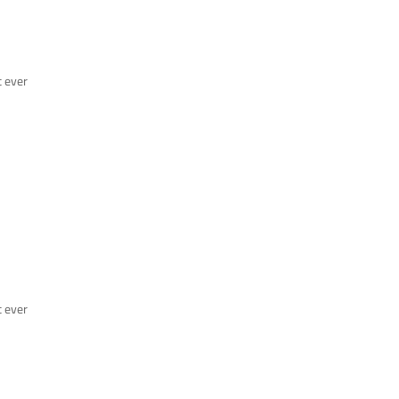
t ever
t ever