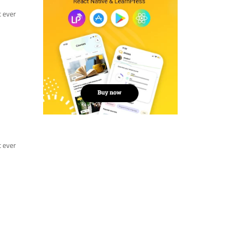
t ever
t ever