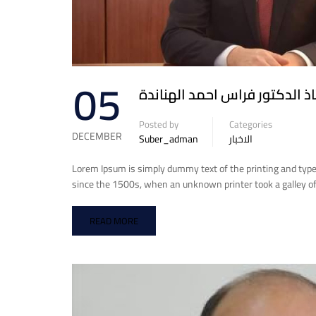
05
ذ الدكتور فراس احمد الهناندة
Posted by
Categories
DECEMBER
Suber_adman
الاخبار
Lorem Ipsum is simply dummy text of the printing and typ
since the 1500s, when an unknown printer took a galley of
READ MORE