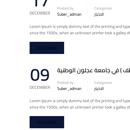
17
Posted by
Categories
DECEMBER
Suber_adman
الاخبار
Lorem Ipsum is simply dummy text of the printing and typ
since the 1500s, when an unknown printer took a galley of
READ MORE
09
ظف ) في جامعة عجلون الوطنية
Posted by
Categories
DECEMBER
Suber_adman
الاخبار
Lorem Ipsum is simply dummy text of the printing and typ
since the 1500s, when an unknown printer took a galley of
READ MORE