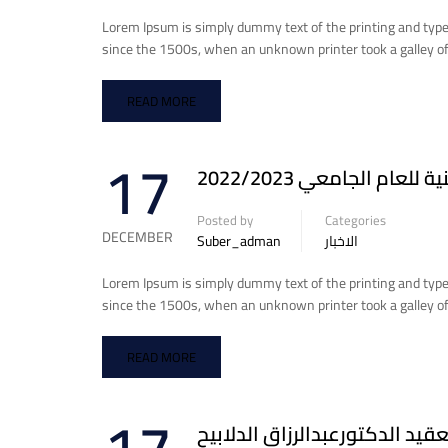
Lorem Ipsum is simply dummy text of the printing and typ
since the 1500s, when an unknown printer took a galley of
READ MORE
17
م الجامعي 2022/2023
Posted by
Categories
DECEMBER
Suber_adman
الاخبار
Lorem Ipsum is simply dummy text of the printing and typ
since the 1500s, when an unknown printer took a galley of
READ MORE
يد الدكتورعبدالرزاق الدلابيح