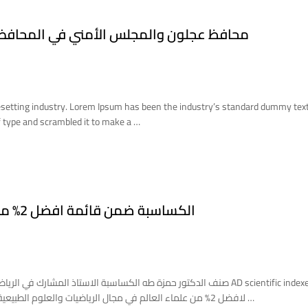
محافظ عجلون والمجلس الأمني في المحافظة
esetting industry. Lorem Ipsum has been the industry’s standard dummy tex
 type and scrambled it to make a …
الكساسبة ضمن قائمة افضل 2% من العلماء والباحثين حول العالم
صنف الدكتور حمزة طه الكساسبة الاستاذ المشا AD scientific indexed 2023
لافضل 2% من علماء العالم في مجال الرياضيات والعلوم الطبيعية. ويذكر بأن الدكتور الكساسبة حاصل على شهادة الدكتوراه في …