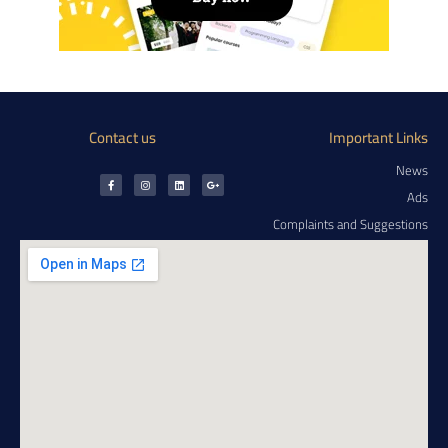
Contact us
Important Links
News
Ads
Complaints and Suggestions