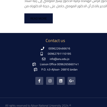
ر فراس الهناندة ترقية الدكتور تيسير المومني إلى رتبة أستاذ
READ MORE
Contact us
0096226466616
00962791110195
info@anu.edu.jo
Liaison Office 0096265660141
P.O. 43-Ajloun- 26810 Jordan
All rights reserved to Ajloun National University 2024 ©