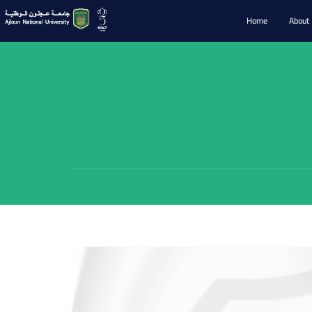
Home
About