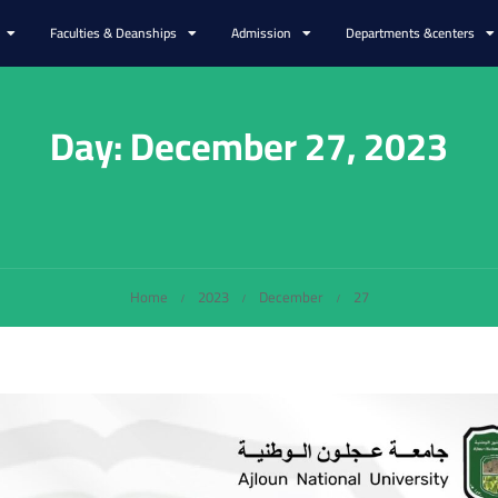
Faculties & Deanships
Admission
Departments &centers
Day: December 27, 2023
Home
2023
December
27