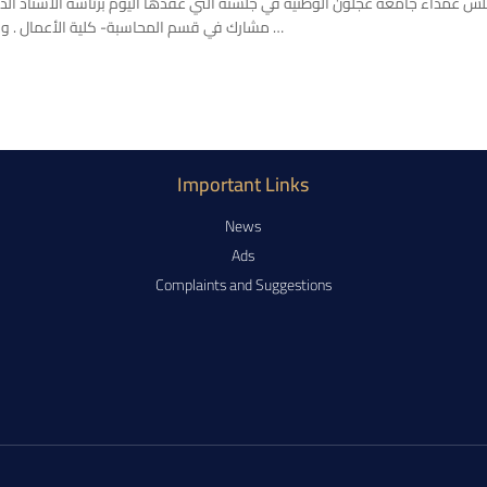
س عمداء جامعة عجلون الوطنية في جلسته التي عقدها اليوم برئاسة الأستاذ الدكتو
مشارك في قسم المحاسبة- كلية الأعمال . والجدير بالذكر أن الدكتور المومني حاصل على درجة الدكتوراه من …
Important Links
News
Ads
Complaints and Suggestions